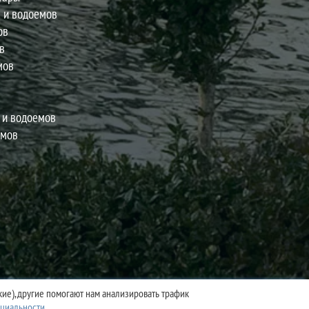
в и водоемов
ов
в
мов
в
 и водоемов
емов
ие), другие помогают нам анализировать трафик
циальности
.