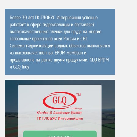
Более 30 лет ГК ГЛОБУС Интернейшнл успешно
работает в сфере гидроизоляции и поставляет
высококачественные пленки для пруда на многие
глобальные проекты по всей России и СНГ.
Система гидроизоляции водных объектов выполняется
из высококачественных EPDM мембран и
представлена на рынке двумя продуктами: GLQ EPDM
и GLQ Indy.