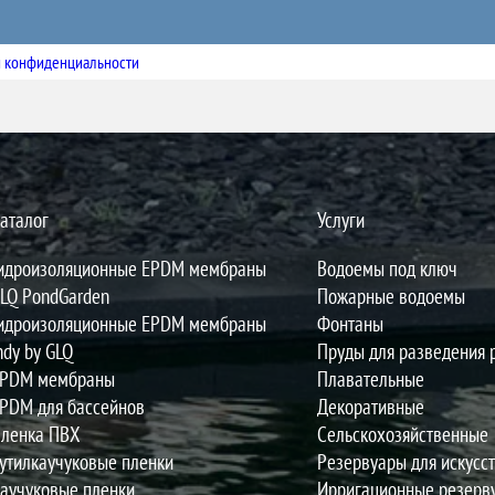
 конфиденциальности
аталог
Услуги
идроизоляционные EPDM мембраны
Водоемы под ключ
LQ PondGarden
Пожарные водоемы
идроизоляционные EPDM мембраны
Фонтаны
ndy by GLQ
Пруды для разведения
PDM мембраны
Плавательные
PDM для бассейнов
Декоративные
ленка ПВХ
Сельскохозяйственные
утилкаучуковые пленки
Резервуары для искусст
аучуковые пленки
Ирригационные резерв