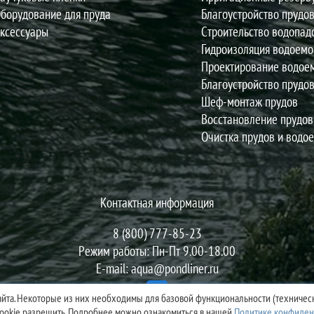
борудование для пруда
Благоустройство прудо
ксессуары
Строительство водопад
Гидроизоляция водоемо
Проектирование водое
Благоустройство прудо
Шеф-монтаж прудов
Восстановление прудов
Очистка прудов и водо
Контактная информация
8 (800) 777-85-23
Режим работы: Пн-Пт 9.00-18.00
E-mail:
aqua@pondliner.ru
йта. Некоторые из них необходимы для базовой функциональности (техническ
 cookie разрешить. Подробнее можно ознакомиться в нашей
Политике конфиден