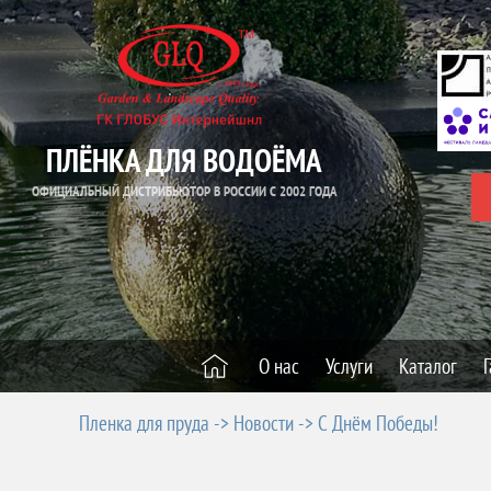
ПЛЁНКА ДЛЯ ВОДОЁМА
ОФИЦИАЛЬНЫЙ ДИСТРИБЬЮТОР В РОССИИ С 2002 ГОДА
О нас
Услуги
Каталог
Г
Пленка для пруда
->
Новости
->
С Днём Победы!