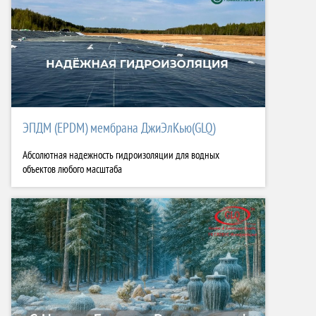
ЭПДМ (EPDM) мембрана ДжиЭлКью(GLQ)
Абсолютная надежность гидроизоляции для водных
объектов любого масштаба