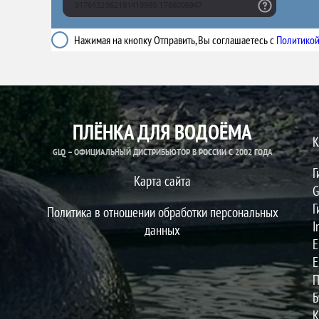
Нажимая на кнопку Отправить, Вы соглашаетесь с
Политикой
ПЛЁНКА ДЛЯ ВОДОЁМА
К
GLQ – ОФИЦИАЛЬНЫЙ ДИСТРИБЬЮТОР В РОССИИ С 2002 ГОДА
Г
Карта сайта
G
Г
Политика в отношении обработки персональных
I
данных
E
E
П
Б
К